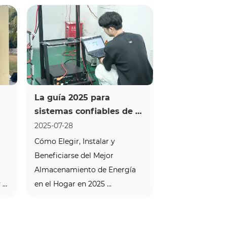
tormenta perfecta de desafíos 
energéticos. Los precios de la 
electricidad siguen 
r 
aumentando, especialmente 
en Europa y pa...
La guía 2025 para 
sistemas confiables de 
almacenamiento de 
2025-07-28
baterías en el hogar
Cómo Elegir, Instalar y 
Beneficiarse del Mejor 
Almacenamiento de Energía 
 
en el Hogar en 2025 
Introducción: ¿Por qué es 
importante el 
almacenamiento de baterías 