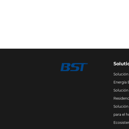
ap
in
Per
Soluti
Solució
Energía 
Solució
Residenc
Solución
para el 
Ecosiste