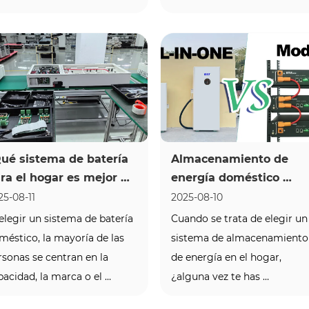
 toda Europa, especialmente 
precios de la electricidad 
 Alemania,  Sistemas solares 
suben en todo el continente 
 balcón (planta de energía 
con Alemania pagará €38,40
 balcón)  Se están 
por cada 100 kWh en 2025, ca
nvirtiendo rápidamente e...
seis veces más que Turquía - 
los...
ué sistema de batería 
Almacenamiento de 
ra el hogar es mejor 
energía doméstico 
ra su clima: caliente, 
modular vs todo en uno:
25-08-11
2025-08-10
ío o húmedo?
¿Cuál debería elegir?
 elegir un sistema de batería 
Cuando se trata de elegir un 
méstico, la mayoría de las 
sistema de almacenamiento 
rsonas se centran en la 
de energía en el hogar, 
pacidad, la marca o el 
¿alguna vez te has 
ecio. Pero hay un factor que 
preguntado:  ¿Debería elegir