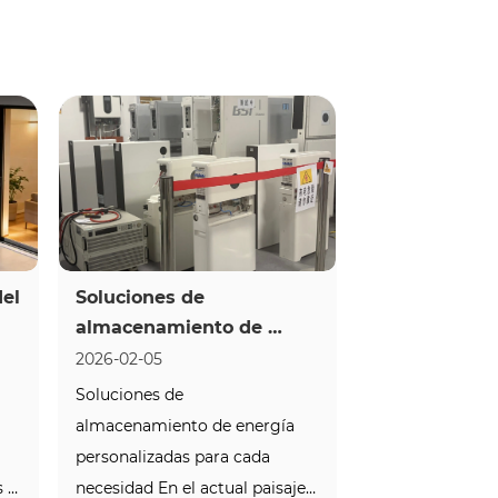
el 
Soluciones de 
almacenamiento de 
 
energía OEM / ODM: la 
2026-02-05
e 
ventaja de energía BST
Soluciones de 
 
almacenamiento de energía 
personalizadas para cada 
ar
 
necesidad En el actual paisaje 