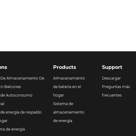
agones y obtener 
soluciones más efectivas en e
dependencia energética. 
mercado de energía 
o con d...
residencial actu...
ons
Products
Support
n De Almacenamiento De
Almacenamiento
Descargar
En Balcones
de batería en el
Preguntas más
n de Autoconsumo
hogar
frecuentes
ial
Sistema de
 de energía de respaldo
almacenamiento
hogar
de energía
ma de energía