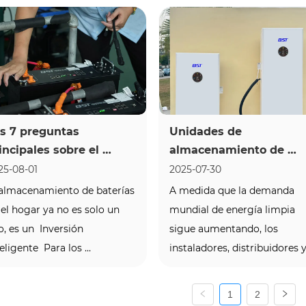
ede hacer o deshacer su 
modular o todo en uno? Un 
ersión:  Tu clima . Ya sea 
sistema modular es como 
e viva en un lugar 
"bloques de construcción": 
rasador, frío helado o const...
puede expandirlo en cualquie
momento para sat...
s 7 preguntas 
Unidades de 
incipales sobre el 
almacenamiento de 
macenamiento de 
energía en el hogar del 
25-08-01
2025-07-30
terías en el hogar - 
sistema todo en uno: 
 almacenamiento de baterías 
A medida que la demanda 
spondidas por 
instalación más rápida, 
 el hogar ya no es solo un 
mundial de energía limpia 
pertos
mayores ganancias
o, es un  Inversión 
sigue aumentando, los 
eligente  Para los 
instaladores, distribuidores y
opietarios de viviendas que 
empresas solares buscan 
scan reducir sus facturas de 
formas eficientes de escalar 
1
2
ectricidad, prepararse para 
sus operaciones. Una de las 