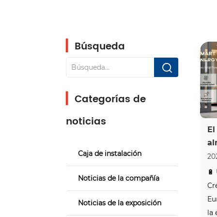
▎
Búsqueda
▎
Categorías de
noticias
El
al
Caja de instalación
en
20
Eu
🔋
Noticias de la compañía
a 
Cr
en
Eu
Noticias de la exposición
la