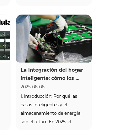
energético en rápida 
-
evolución, las empresas de 
 
todo el mundo buscan 
si 
soluciones de almacenamiento 
de energía fiables y 
personalizadas. Como 
especialista l...
La integración del hogar 
inteligente: cómo los 
 
sistemas de 
2025-08-08
almacenamiento de 
I. Introducción: Por qué las 
energía alimentan la vida 
casas inteligentes y el 
moderna
almacenamiento de energía 
son el futuro En 2025, el 
 
mundo se enfrenta a una 