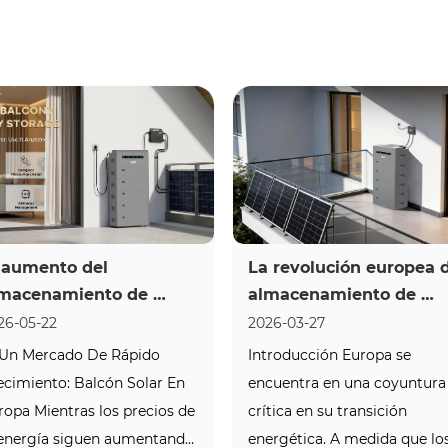
 aumento del 
La revolución europea d
macenamiento de 
almacenamiento de 
ergía en balcones en 
energía en los balcones:
26-05-22
2026-03-27
ropa: de los productos 
satisfaciendo la crecient
 Un Mercado De Rápido 
Introducción Europa se 
las experiencias 
demanda del continente
ecimiento: Balcón Solar En 
encuentra en una coyuntura 
ergéticas
de soluciones 
ropa Mientras los precios de 
crítica en su transición 
energéticas para el hog
 energía siguen aumentando 
energética. A medida que los