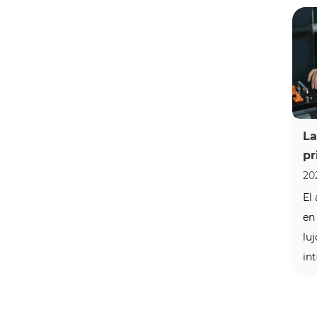
pu
inv
qu
ab
La
pr
al
20
ba
El
Re
en
ex
luj
int
pr
bu
el