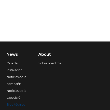
l 
en el hogar en 2025? En 2025,  
Sistemas de almacenamiento 
de baterías en el hogar  Están 
t...
News
About
Caja de
Sobre nosotros
instalación
Noticias de la
compañía
Noticias de la
exposición
Blog técnico